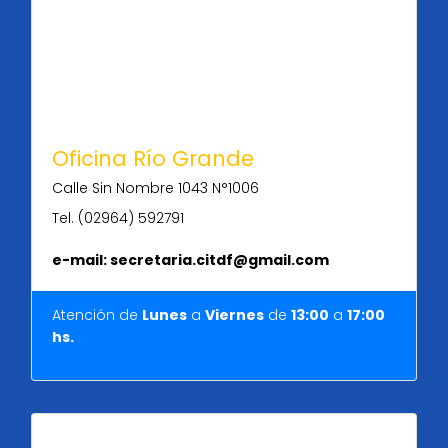
Oficina Río Grande
Calle Sin Nombre 1043 N°1006
Tel. (02964) 592791
e-mail: secretaria.citdf@gmail.com
Atención de
Lunes
a
Viernes
de
13:00
a
17:00
hs.