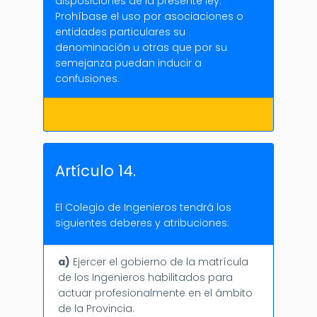
disposiciones de la presente ley.
Prohíbase el uso por asociaciones o
entidades particulares su
denominación u otras que por su
semejanza puedan inducir a
confusiones.
Artículo 14.
El Colegio de Ingenieros tendrá los
siguientes deberes y atribuciones:
a)
Ejercer el gobierno de la matrícula
de los Ingenieros habilitados para
actuar profesionalmente en el ámbito
de la Provincia.