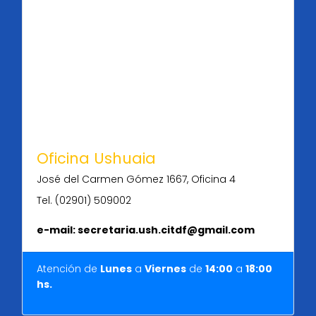
Oficina Ushuaia
José del Carmen Gómez 1667, Oficina 4
Tel. (02901) 509002
e-mail: secretaria.ush.citdf@gmail.com
Atención de
Lunes
a
Viernes
de
14:00
a
18
:
00
hs.