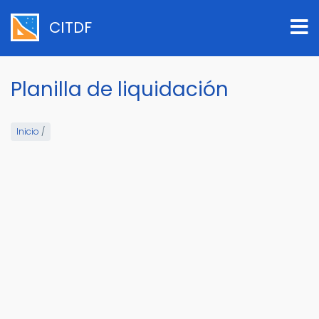
Pasar
al
CITDF
contenido
principal
Planilla de liquidación
Inicio
/