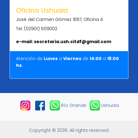
Oficina Ushuaia
José del Carmen Gómez 1667, Oficina 4
Tel. (02901) 509002
e-mail: secretaria.ush.citdf@gmail.com
Atención de
Lunes
a
Viernes
de
14:00
a
18
:
00
hs.
Río Grande
Ushuaia
Copyright © 2026. All rights reserved.