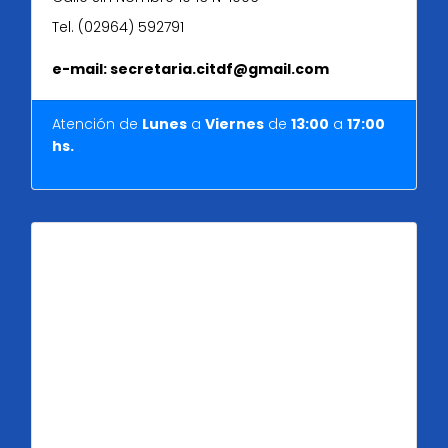
Tel. (02964) 592791
e-mail: secretaria.citdf@gmail.com
Atención de
Lunes
a
Viernes
de
13:00
a
17:00
hs.