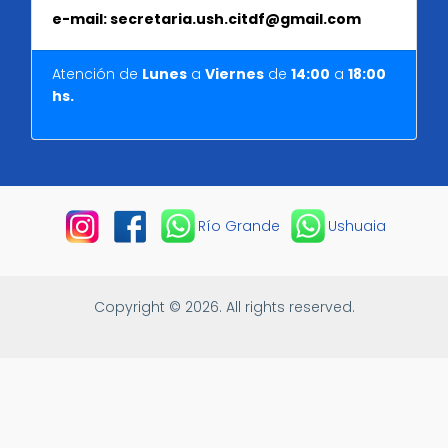
e-mail: secretaria.ush.citdf@gmail.com
Atención de
Lunes
a
Viernes
de
14:00
a
18
:
00
hs.
Río Grande
Ushuaia
Copyright © 2026. All rights reserved.