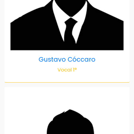
Gustavo Cóccaro
Vocal 1°