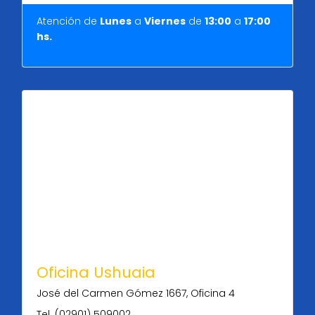
Atención de
Lunes
a
Viernes
de
13:00
a
17:00
hs.
Oficina Ushuaia
José del Carmen Gómez 1667, Oficina 4
Tel. (02901) 509002