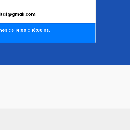
.citdf@gmail.com
nes
de
14:00
a
18
:
00 hs.