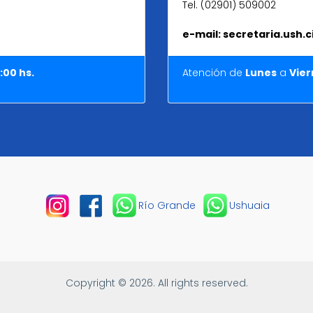
Tel. (02901) 509002
e-mail: secretaria.ush
:00 hs.
Atención de
Lunes
a
Vier
Río Grande
Ushuaia
Copyright © 2026. All rights reserved.