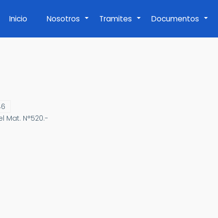
Inicio
Nosotros
Tramites
Documentos
+
+
+
46
el Mat. N°520.-