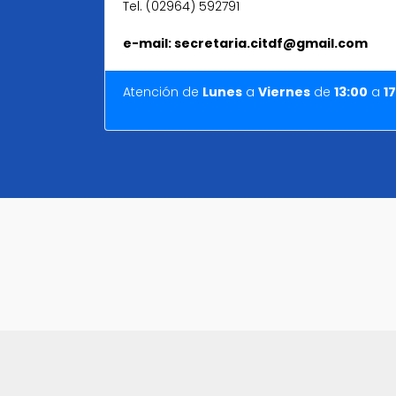
Tel. (02964) 592791
e-mail: secretaria.citdf@gmail.com
Atención de
Lunes
a
Viernes
de
13:00
a
17