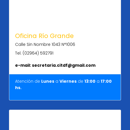
Oficina Río Grande
Calle Sin Nombre 1043 N°1006
Tel. (02964) 592791
e-mail: secretaria.citdf@gmail.com
Atención de
Lunes
a
Viernes
de
13:00
a
17:00
hs.