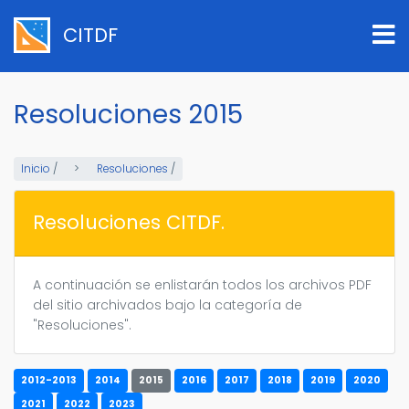
Pasar
al
CITDF
contenido
principal
Resoluciones 2015
Inicio
/
Resoluciones
/
Resoluciones CITDF.
A continuación se enlistarán todos los archivos PDF
del sitio archivados bajo la categoría de
"Resoluciones".
2012-2013
2014
2015
2016
2017
2018
2019
2020
2021
2022
2023