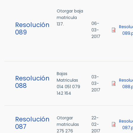
Otorgar baja
matricula
Resolución
06-
137.
Resolu
03-
089
089.
2017
Bajas
Resolución
03-
Matriculas
Resolu
03-
088
014 051 079
088.
2017
142 164
Resolución
Otorgar
22-
Resolu
matriculas
02-
087
087.
275 276
2017