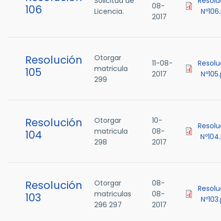
Solicitud de
Resolu
08-
106
Licencia.
Nº106
2017
Resolución
Otorgar
11-08-
Resolu
matricula
105
2017
Nº105
299
Resolución
Otorgar
10-
Resolu
matricula
08-
104
Nº104
298
2017
Resolución
Otorgar
08-
Resolu
matriculas
08-
103
Nº103
296 297
2017