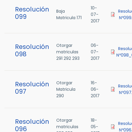
Resolución
10-
Baja
Resolu
07-
099
Matricula 171
Nº099
2017
Resolución
Otorgar
06-
Resolu
matriculas
07-
098
Nº098_
291 292 293
2017
Resolución
Otorgar
16-
Resolu
Matricula
06-
097
Nº097
290
2017
Resolución
Otorgar
18-
Resolu
matriculas
05-
096
Nº096