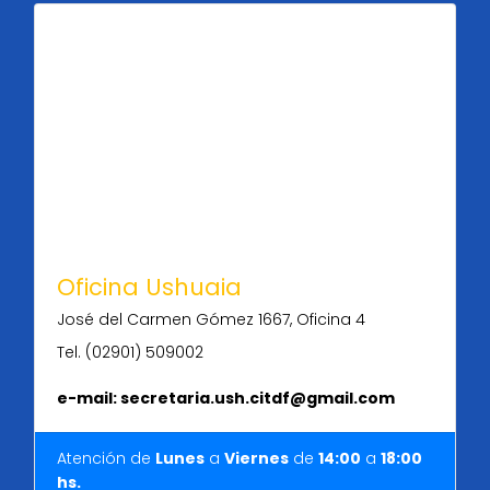
Oficina Ushuaia
José del Carmen Gómez 1667, Oficina 4
Tel. (02901) 509002
e-mail: secretaria.ush.citdf@gmail.com
Atención de
Lunes
a
Viernes
de
14:00
a
18
:
00
hs.