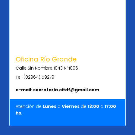
Oficina Río Grande
Calle Sin Nombre 1043 N°1006
Tel. (02964) 592791
e-mail: secretaria.citdf@gmail.com
Atención de
Lunes
a
Viernes
de
13:00
a
17:00
hs.