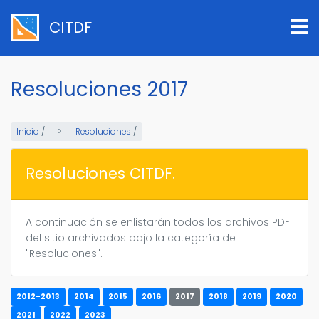
Pasar
al
CITDF
contenido
principal
Resoluciones 2017
Inicio
/
Resoluciones
/
Resoluciones CITDF.
A continuación se enlistarán todos los archivos PDF
del sitio archivados bajo la categoría de
"Resoluciones".
2012-2013
2014
2015
2016
2017
2018
2019
2020
2021
2022
2023