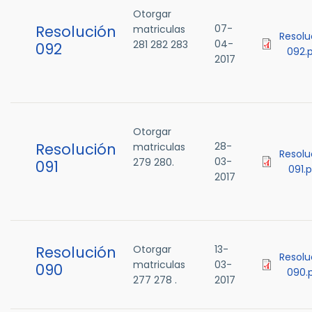
Otorgar
Resolución
07-
matriculas
Resolu
04-
281 282 283
092
092.
2017
Otorgar
Resolución
28-
matriculas
Resolu
03-
279 280.
091
091.
2017
Resolución
Otorgar
13-
Resolu
matriculas
03-
090
090.
277 278 .
2017