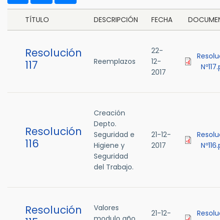
TÍTULO
DESCRIPCIÓN
FECHA
DOCUME
Resolución
22-
Resolu
Reemplazos
12-
117
Nº117
2017
Creación
Depto.
Resolución
Seguridad e
21-12-
Resolu
116
Higiene y
2017
Nº116
Seguridad
del Trabajo.
Resolución
Valores
21-12-
Resolu
modulo año