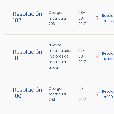
Resolución
Otorgar
08-
Resolu
matricula
08-
102
Nº102
295
2017
Nuevos
Resolución
matriculados
02-
Resolu
, valores de
08-
101
Nº101
matricula
2017
anual
Resolución
Otorgar
19-
Resolu
matricula
07-
100
Nº100
294
2017