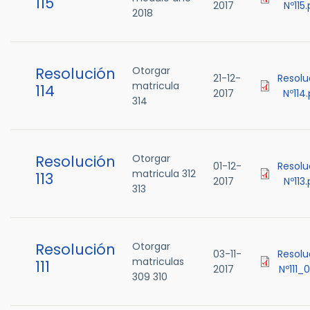
115
2017
Nº115
2018
Resolución
Otorgar
21-12-
Resolu
matricula
114
2017
Nº114
314
Resolución
Otorgar
01-12-
Resolu
matricula 312
113
2017
Nº113
313
Resolución
Otorgar
03-11-
Resolu
matriculas
111
2017
Nº111_
309 310