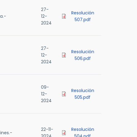
27-
Resolución
a.-
12-
507.pdf
2024
27-
Resolución
12-
506.pdf
2024
09-
Resolución
12-
505.pdf
2024
22-11-
Resolución
ines.-
2024
504.pdf