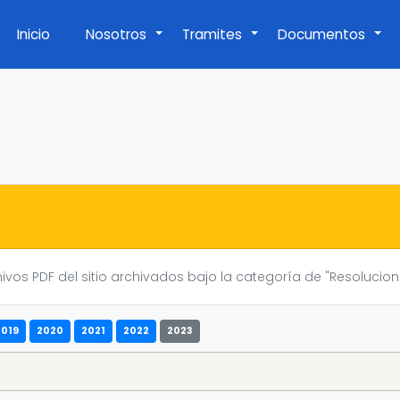
Inicio
Nosotros
Tramites
Documentos
+
+
+
ivos PDF del sitio archivados bajo la categoría de "Resolucion
2019
2020
2021
2022
2023