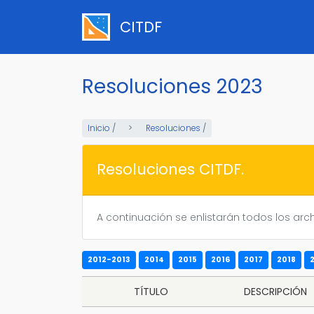
Pasar
al
CITDF
contenido
principal
Resoluciones 2023
Inicio
/
Resoluciones
/
Resoluciones CITDF.
A continuación se enlistarán todos los arch
2012-2013
2014
2015
2016
2017
2018
TÍTULO
DESCRIPCIÓN